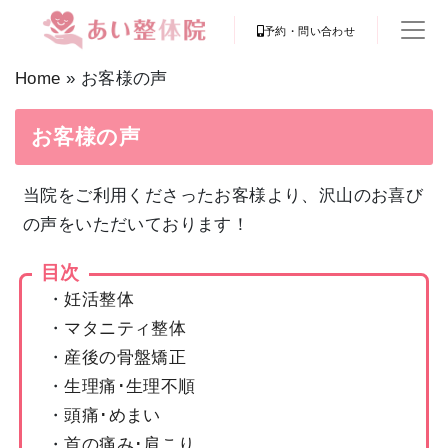
予約・問い合わせ
Home
»
お客様の声
お客様の声
当院をご利用くださったお客様より、沢山のお喜び
の声をいただいております！
目次
・
妊活整体
・
マタニティ整体
・
産後の骨盤矯正
・
生理痛･生理不順
・
頭痛･めまい
・
首の痛み･肩こり