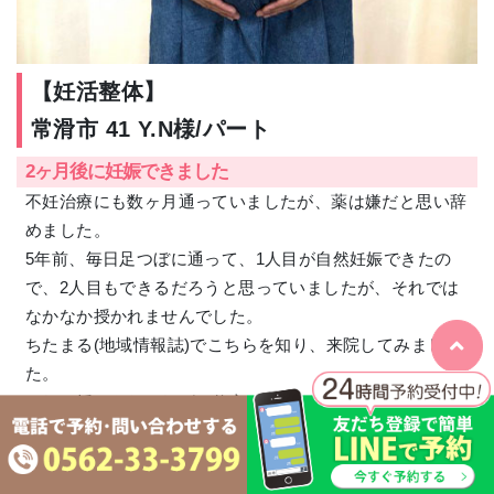
【妊活整体】
常滑市 41 Y.N様/パート
2ヶ月後に妊娠できました
不妊治療にも数ヶ月通っていましたが、薬は嫌だと思い辞
めました。
5年前、毎日足つぼに通って、1人目が自然妊娠できたの
で、2人目もできるだろうと思っていましたが、それでは
なかなか授かれませんでした。
ちたまる(地域情報誌)でこちらを知り、来院してみまし
た。
これで授からなければ、仕方ないと、でもできることはや
ろうと思い、とにかく行動しました。
通い始めて、頭の中（考え方）がやわらかくなり、体調も
良くなりました。