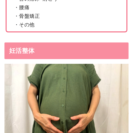
・
腰痛
・
骨盤矯正
・
その他
妊活整体