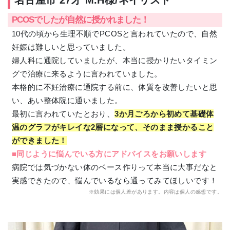
名古屋市 27才 M.H様/ネイリスト
PCOSでしたが自然に授かれました！
10代の頃から生理不順でPCOSと言われていたので、自然
妊娠は難しいと思っていました。
婦人科に通院していましたが、本当に授かりたいタイミン
グで治療に来るように言われていました。
本格的に不妊治療に通院する前に、体質を改善したいと思
い、あい整体院に通いました。
最初に言われていたとおり、
3か月ごろから初めて基礎体
温のグラフがキレイな2層になって、そのまま授かること
ができました！
■同じように悩んでいる方にアドバイスをお願いします
病院では気づかない体のベース作りって本当に大事だなと
実感できたので、悩んでいるなら通ってみてほしいです！
※効果には個人差があります。内容は個人の感想です。